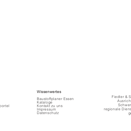
Wissenwertes
Fiedler &
Baustoffplaner Essen
Ausrich
Kataloge
Schwer
ortel
Kontakt zu uns
regionale Diens
Impressum
Datenschutz
g