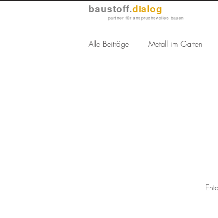
baustoff.
dialog
partner für anspruchsvolles bauen
Alle Beiträge
Metall im Garten
Vande Moortel
Verblender u
GftK
terra-S
Keramikplat
Ent