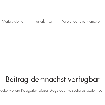
Mörtelsysteme
Pflasterklinker
Verblender und Riemchen
. Riemchen
Cortenstahl
RAL u. V2A
Gartenprofile
ten
Atlas Concorde
Trust
Beitrag demnächst verfügbar
decke weitere Kategorien dieses Blogs oder versuche es später noch