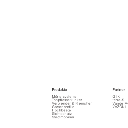
Produkte
Partner
Mörtelsysteme
GftK
Tonpflasterklinker
terra-S
Verblender & Riemchen
Vande Mo
Gartenprofile
VAZONI
Hochbeete
Sichtschutz
Stadtmöbiliar