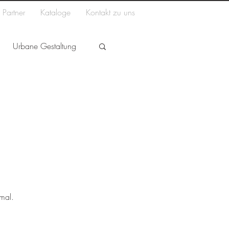
Partner
Kataloge
Kontakt zu uns
Urbane Gestaltung
Vande Moortel
mal.