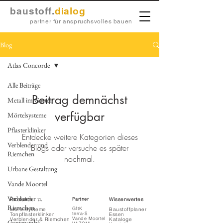
baustoff.
dialog
partner für anspruchsvolles bauen
Blog
Atlas Concorde
Alle Beiträge
Beitrag demnächst
Metall im Garten
verfügbar
Mörtelsysteme
Pflasterklinker
Entdecke weitere Kategorien dieses
Verblender und
Blogs oder versuche es später
Riemchen
nochmal.
Urbane Gestaltung
Vande Moortel
Verblender u.
Produkte
Partner
Wissenwertes
Riemchen
GftK
Mörtelsysteme
Baustoffplaner
terra-S
Tonpflasterklinker
Essen
Vande Moortel
Verblender & Riemchen
Kataloge
Cortenstahl